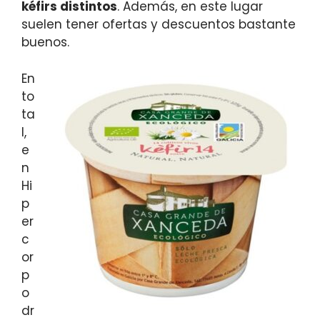
kéfirs distintos
. Además, en este lugar
suelen tener ofertas y descuentos bastante
buenos.
En
to
ta
l,
e
n
Hi
p
er
c
or
p
o
dr