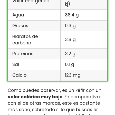
Valor energético
kj)
Agua
88,4 g
Grasas
0,3 g
Hidratos de
3,8 g
carbono
Proteínas
3,2 g
Sal
0,1 g
Calcio
123 mg
Como puedes observar, es un kéfir con un
valor calórico muy bajo
. En comparativa
con el de otras marcas, este es bastante
más sano, sobretodo si lo que buscas es