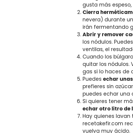
gusta más espeso, 
Cierra herméticame
nevera) durante una
irán fermentando g
Abrir y remover ca
los nódulos. Puedes
ventilas, el result
Cuando los búlgar
quitar los nódulos
gas si lo haces de 
Puedes
echar unas
prefieres sin azúca
puedes echar una c
Si quieres tener má
echar otro litro de 
Hay quienes lavan 
recetakefir.com re
vuelva muy ácido.