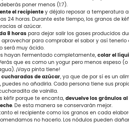
deberás poner menos (1:7).
nte el recipiente
y déjalo reposar a temperatura a
s 24 horas. Durante este tiempo, los granos de kéf
racias al azúcar.
da 8 horas
para dejar salir los gases producidos d
 aprovechar para comprobar el sabor y así tenerlo a 
ado será muy ácido.
os hayan fermentado completamente,
colar el líq
. Verás que es como un yogur pero menos espeso (o
agua). ¡Vaya pinta tiene!
 cucharadas de azúcar
, ya que de por sí es un ali
r, puedes no añadirla. Cada persona tiene sus prop
ucharadita de vainilla.
s kéfir porque te encanta,
devuelve los gránulos al 
leche
. De esta manera se conservarán mejor.
tanto el recipiente como los granos en cada elabo
comendamos no hacerlo. Los nódulos pueden dañarse