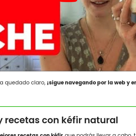
e ha quedado claro,
¡sigue navegando por la web y e
y recetas con kéfir natural
ejores recetas con kéfir
que podrás llevar a cabo, 