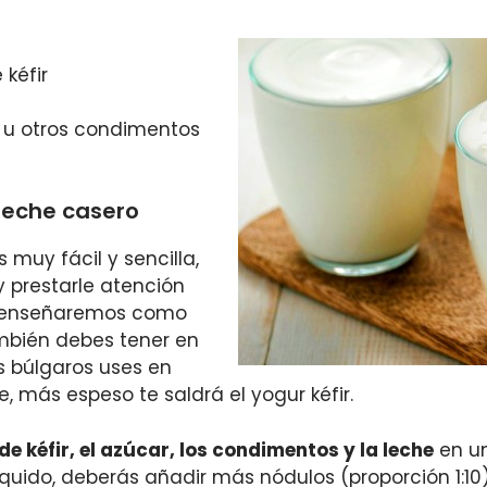
 kéfir
s u otros condimentos
 leche casero
s muy fácil y sencilla,
y prestarle atención
e enseñaremos como
mbién debes tener en
 búlgaros uses en
 más espeso te saldrá el yogur kéfir.
e kéfir, el azúcar, los condimentos y la leche
en un
 líquido, deberás añadir más nódulos (proporción 1:10).