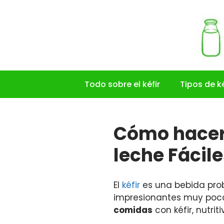
Saltar
al
contenido
Todo sobre el kéfir
Tipos de ké
Cómo hacer 
leche Fácil
El
kéfir
es una bebida prob
impresionantes muy poca
comidas
con kéfir, nutrit