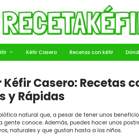
fir
Kéfir Casero
Recetas con kéfir
Dónd
Kéfir Casero: Recetas co
es y Rápidas
iótica natural que, a pesar de tener unos benefici
 gente conoce. Además, puedes hacer unos postr
ivos, naturales y que gustan hasta a los niños.