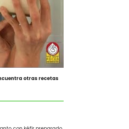
ncuentra otras recetas
tanto con kéfir preparado