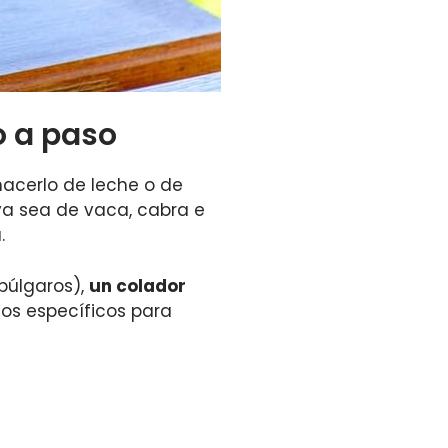
o a paso
hacerlo de leche o de
 ya sea de vaca, cabra e
.
búlgaros),
un colador
los específicos para