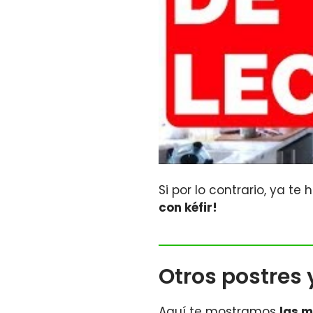
Si por lo contrario, ya t
con kéfir!
Otros postres 
Aquí te mostramos
las m