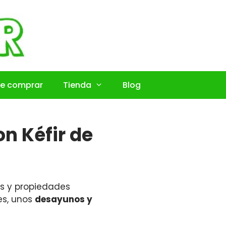
e comprar
Tienda
Blog
n Kéfir de
os y propiedades
es, unos
desayunos y