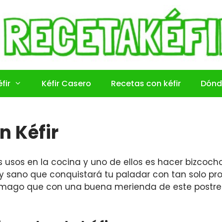
fir
Kéfir Casero
Recetas con kéfir
Dónd
n Kéfir
es usos en la cocina y uno de ellos es hacer bizcocho
y sano que conquistará tu paladar con tan solo pro
tómago que con una buena merienda de este postr