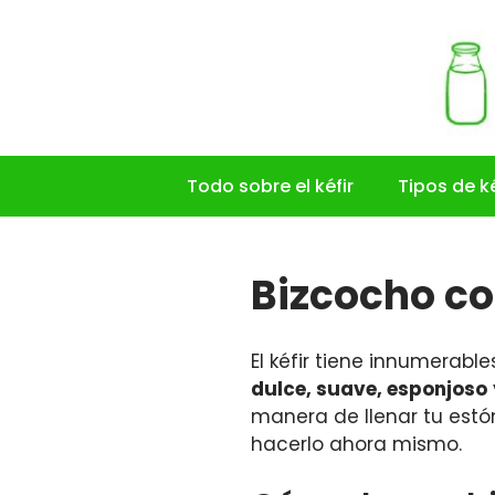
Saltar
al
contenido
Todo sobre el kéfir
Tipos de ké
Bizcocho co
El kéfir tiene innumerabl
dulce, suave, esponjoso
manera de llenar tu es
hacerlo ahora mismo.