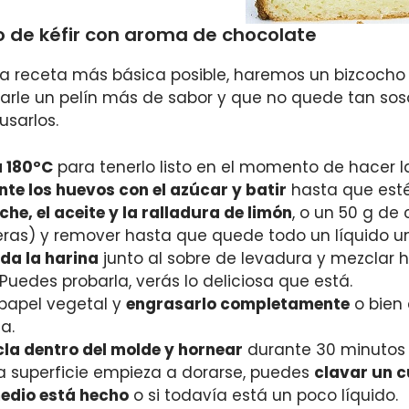
 de kéfir con aroma de chocolate
la receta más básica posible, haremos un bizcocho
arle un pelín más de sabor y que no quede tan soso.
usarlos.
a 180ºC
para tenerlo listo en el momento de hacer la
nte los huevos con el azúcar y batir
hasta que esté
eche, el aceite y la ralladura de limón
, o un 50 g de
eras) y remover hasta que quede todo un líquido u
da la harina
junto al sobre de levadura y mezclar
uedes probarla, verás lo deliciosa que está.
papel vegetal y
engrasarlo completamente
o bien 
a.
cla dentro del molde y hornear
durante 30 minutos 
 superficie empieza a dorarse, puedes
clavar un c
medio está hecho
o si todavía está un poco líquido.