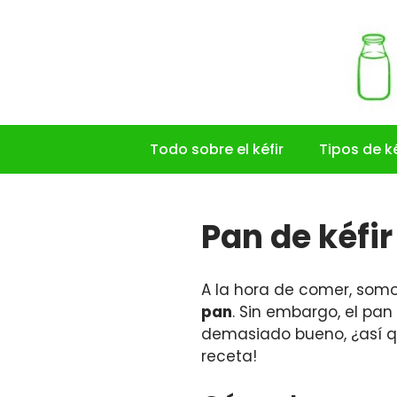
Saltar
al
contenido
Todo sobre el kéfir
Tipos de ké
Pan de kéfir
A la hora de comer, som
pan
. Sin embargo, el pa
demasiado bueno, ¿así qu
receta!