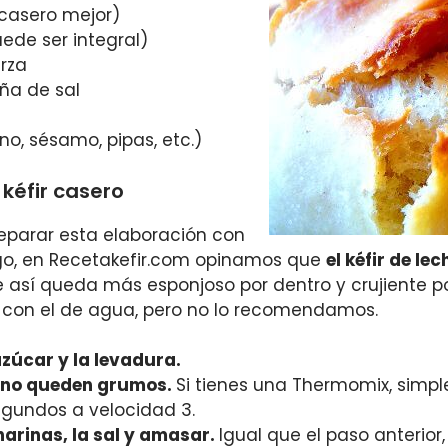
s casero mejor)
ede ser integral)
erza
ña de sal
ino, sésamo, pipas, etc.)
kéfir casero
eparar esta elaboración con
rgo, en Recetakefir.com opinamos que
el kéfir de l
e así queda más esponjoso por dentro y crujiente po
 con el de agua, pero no lo recomendamos.
azúcar y la levadura.
 no queden grumos.
Si tienes una Thermomix, simp
egundos a velocidad 3.
 harinas, la sal y amasar.
Igual que el paso anterior