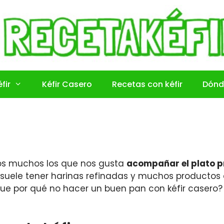
fir
Kéfir Casero
Recetas con kéfir
Dónd
os muchos los que nos gusta
acompañar el plato p
n suele tener harinas refinadas y muchos producto
e por qué no hacer un buen pan con kéfir casero? ¡