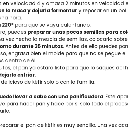
 en velocidad 4 y amasa 2 minutos en velocidad e
n la masa y dejarla fermentar
y reposar en un bo
una hora.
a 220º
para que se vaya calentando.
ora, puedes
preparar unas pocas semillas para col
a vez hecha la mezcla de semillas, colocarla sobre 
 horno durante 35 minutos
. Antes de ello puedes po
so, engrasa bien el molde para que no se pegue el 
s dentro de él.
tos, el pan ya estará listo para que lo saques del h
dejarlo enfriar
.
delicioso de kéfir solo o con la familia.
uede llevar a cabo con una panificadora
. Este apa
ve para hacer pan y hace por si solo todo el proces
rlo.
eparar el pan de kéfir es muy sencillo. Una vez ac